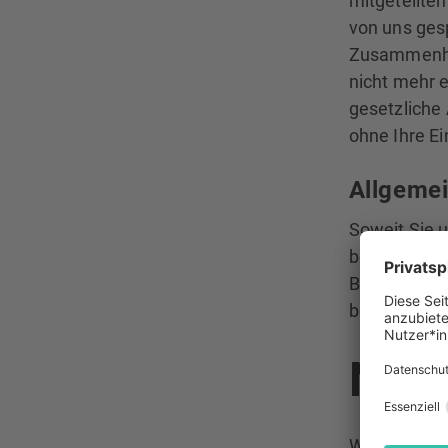
mitgeteilten
von uns ges
Zusammenhan
nicht mehr e
gesetzliche
ohne Ihre Ei
Allgemei
Soweit Sie 
bestimmte, w
Basis dieser
bei Abfrage 
News
Wenn Sie de