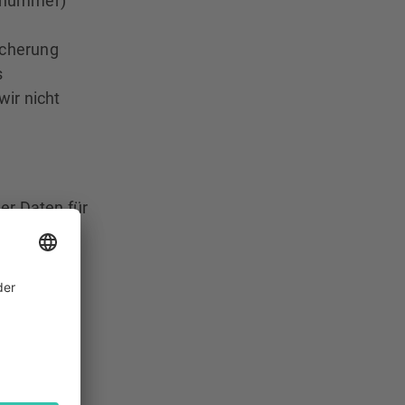
onnummer)
icherung
s
ir nicht
er Daten für
eitung auf
stellen wir
 möchten,