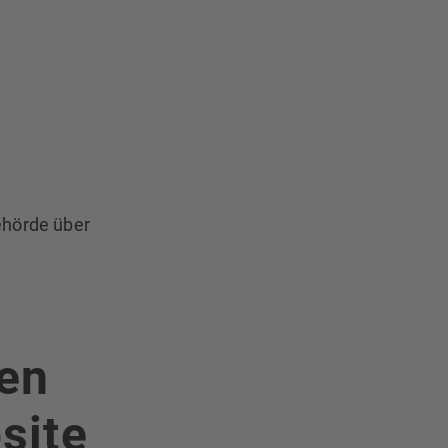
ehörde über
en
site