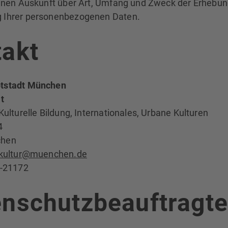
Ihnen Auskunft über Art, Umfang und Zweck der Erhebu
 Ihrer personenbezogenen Daten.
takt
tstadt München
t
Kulturelle Bildung, Internationales, Urbane Kulturen
4
chen
skultur@muenchen.de
3-21172
enschutzbeauftragte