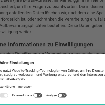
 Daten (Ihre E-Mail-Adresse, Ihr Name, ggf. Ihre Telef
peichert, um Ihre Fragen zu beantworten. Die in diesem
g anfallenden Daten löschen wir, nachdem eine Spe
rforderlich ist, oder schränken die Verarbeitung ein, fall
 Aufbewahrungspflichten bestehen. Diese Daten geben w
nwilligung weiter.
ne Informationen zu Einwilligungen
uns eine Einwilligung zur Verarbeitung personenbezogen
eitere Zwecke erteilt haben, erfolgt diese Datenverarb
 Einwilligung. Details zu den Inhalten einer Einwilligung 
der Einwilligung zur Verfügung.
letter
n auf der Webseite angebotenen Newsletter beziehen