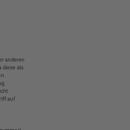
er anderen
 diese als
en
ug
icht
iff auf