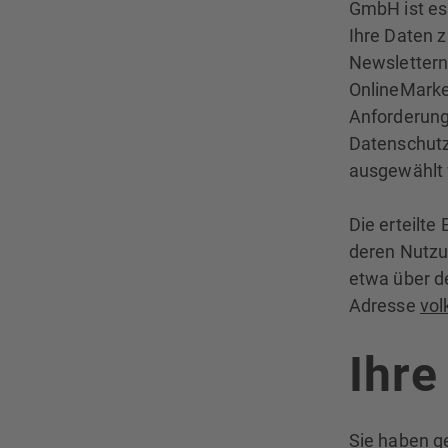
GmbH ist es
Ihre Daten 
Newslettern
OnlineMarket
Anforderung
Datenschut
ausgewählt
Die erteilte
deren Nutzu
etwa über de
Adresse
vo
Ihre
Sie haben g