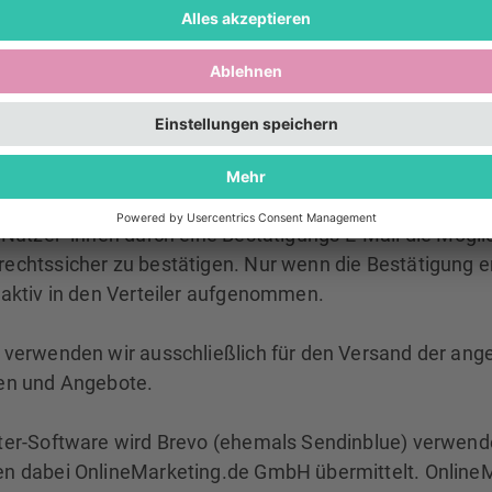
ir von Ihnen eine E-Mail-Adresse sowie Informationen, 
fung gestatten, dass Sie der Inhaber*in der angegebene
 mit dem Empfang des Newsletters einverstanden sind
eistung einer einverständlichen Newsletter-Versendung
nte Double-Opt-in-Verfahren. Im Zuge dessen lassen s
 Empfänger*innen in einen Verteiler aufnehmen. Anschl
 Nutzer*innen durch eine Bestätigungs-E-Mail die Möglic
echtssicher zu bestätigen. Nur wenn die Bestätigung er
 aktiv in den Verteiler aufgenommen.
 verwenden wir ausschließlich für den Versand der ang
en und Angebote.
ter-Software wird Brevo (ehemals Sendinblue) verwende
n dabei OnlineMarketing.de GmbH übermittelt. Online