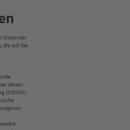
en
r Daten bei
 die auf Sie
relle
ber dieser
ung (DSGVO).
n hohe
bezogenen
andelt.