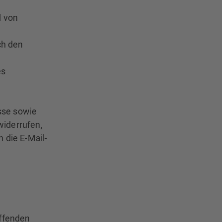
d von
ch den
es
esse sowie
widerrufen,
 die E-Mail-
effenden