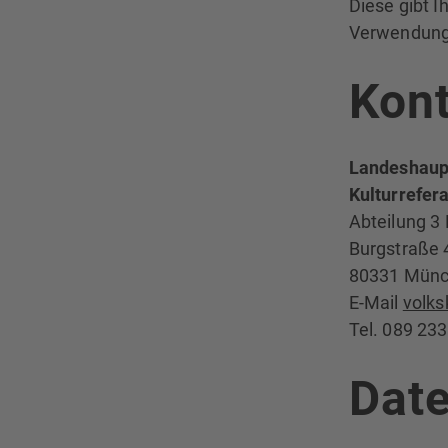
Diese gibt 
Verwendung
Kon
Landeshaup
Kulturrefera
Abteilung 3 
Burgstraße 
80331 Mün
E-Mail
volk
Tel. 089 23
Dat