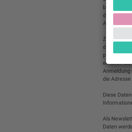
benötigen w
die Überprü
Adresse und
Zur Gewährl
das sogenan
potentielle
erhalten die
Anmeldung r
die Adresse
Diese Daten
Information
Als Newslet
Daten werde