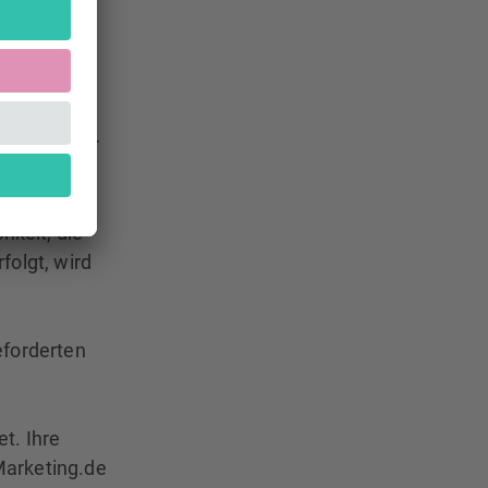
welche uns
n E-Mail-
.
 nutzen wir
ich
ießend
hkeit, die
folgt, wird
eforderten
t. Ihre
Marketing.de