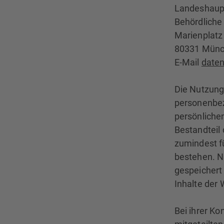
Landeshaup
Behördliche
Marienplatz
80331 Mün
E-Mail
date
Die Nutzung
personenbez
persönlichen
Bestandteil
zumindest f
bestehen. N
gespeichert 
Inhalte der 
Bei ihrer K