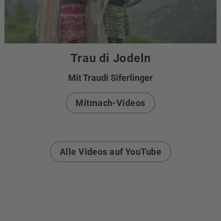
Trau di Jodeln
Mit Traudi Siferlinger
Mitmach-Videos
Alle Videos auf YouTube