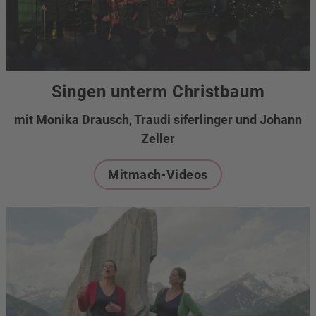
Singen unterm Christbaum
mit Monika Drausch, Traudi siferlinger und Johann
Zeller
Mitmach-Videos