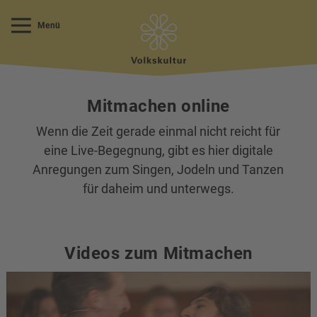
Menü
Mitmachen online
Wenn die Zeit gerade einmal nicht reicht für
eine Live-Begegnung, gibt es hier digitale
Anregungen zum Singen, Jodeln und Tanzen
für daheim und unterwegs.
Videos zum Mitmachen