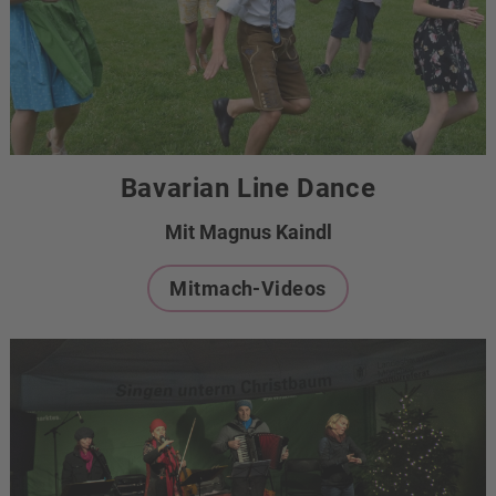
Bavarian Line Dance
Mit Magnus Kaindl
Mitmach-Videos