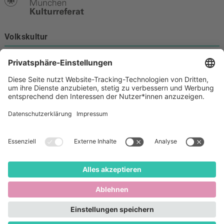
Volkskultur
Burgstraße 4
80331 München
Kontakt
089 233-21172
volkskultur@muenchen.de
Volkskultur auf Facebook
Volkskultur Instagram
Volkskultur auf Youtube
Rechtliches
Barrierefreiheit
Cookie-Einstellungen
Datenschutz