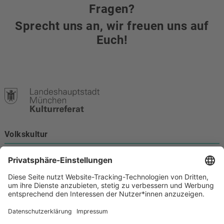
Fragen?
Sprecht uns an, wir freuen uns auf
Euch!
Volkskultur
Burgstraße 4
80331 München
Kontakt
089 233-21172
volkskultur@muenchen.de