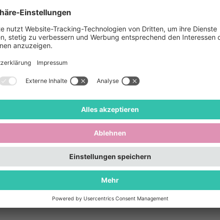
staltungsreihe widmet sich einer musikalischen und t
e sich am Ende des 19. Jahrhunderts zur bürgerlichen
In der typischen Besetzung mit Klavier, Streich- und
enten spielten Kapellen in Cafés und Hotelhallen zur 
z. Neben Arrangements klassischer Opern- und Opere
s Parkett, was im Gesellschaftstanz gerade modern wa
iten erlebte der Tanzsalon in den 1920-iger und 1930-
 beiden Nachkriegsjahrzehnten blühte das Genre noch 
altungsformen verdrängten die Salonmusik aber zuse
t erlebt das Genre aber eine Wiederbelebung.