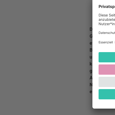
Diese Veran
Gattung, di
etablierte. 
Blasinstrum
und zum Tan
kam das auf
goldenen Ze
Auch in den
Neue Unterh
einiger Zei