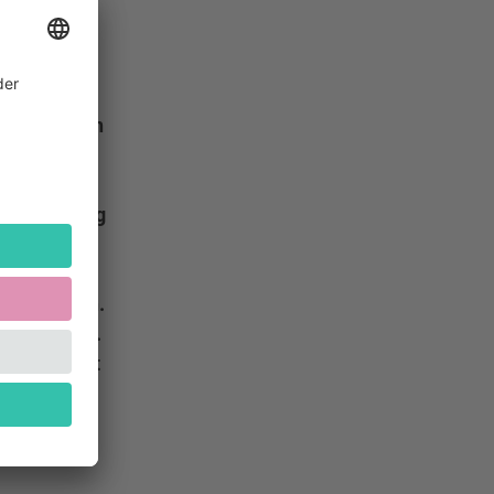
änzerischen
 Salonmusik
Unterhaltung
ttenarien
r. Seine
iger Jahren.
einmal auf.
hends. Seit