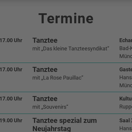
Termine
Tanztee
 17.00 Uhr
Echar
Bad-K
mit „Das kleine Tanzteesyndikat“
Münc
Tanztee
 17.00 Uhr
Gaste
Hans-
mit „La Rose Pauillac“
Münc
Tanztee
 17.00 Uhr
Kult
Rupp
mit „Souvenirs“
Tanztee spezial zum
 19.00 Uhr
Saal 
Neujahrstag
Hans-