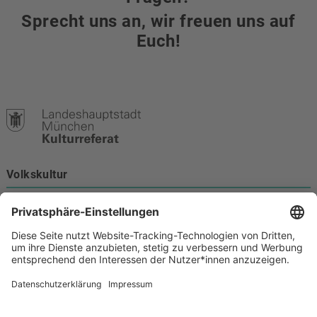
Sprecht uns an, wir freuen uns auf
Euch!
Volkskultur
Burgstraße 4
80331 München
Kontakt
089 233-21172
volkskultur@muenchen.de
Volkskultur auf Facebook
Volkskultur Instagram
Volkskultur auf Youtube