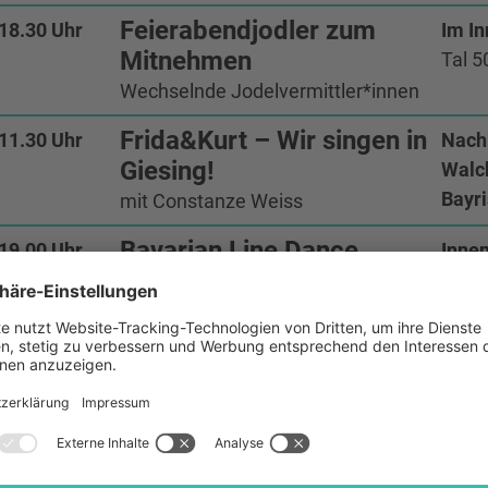
Feierabendjodler zum
 18.30 Uhr
Im In
Mitnehmen
Tal 
Wechselnde Jodelvermittler*innen
Frida&Kurt – Wir singen in
 11.30 Uhr
Nach
Giesing!
Walc
Bayri
mit Constanze Weiss
Bavarian Line Dance
 19.00 Uhr
Innen
Tal 
mit Magnus Kaindl und Live-Musik
Alle Termine