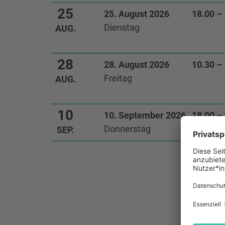
25
25. August 2026
18.00 –
Dienstag
AUG.
28
28. August 2026
10.30 –
Freitag
AUG.
10
10. September 2026
18.00 –
Donnerstag
SEP.