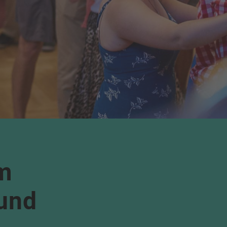
m
 und