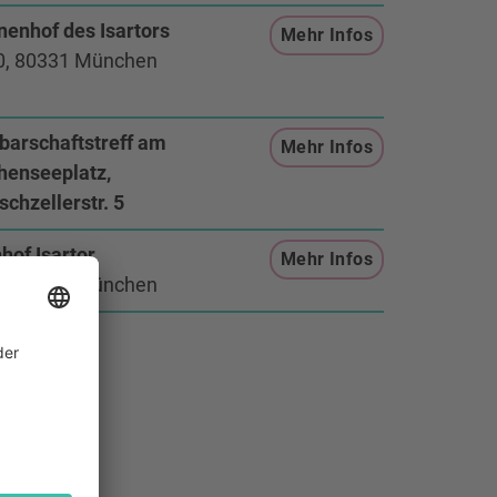
nenhof des Isartors
Mehr Infos
50, 80331 München
barschaftstreff am
Mehr Infos
henseeplatz,
schzellerstr. 5
hof Isartor
Mehr Infos
50, 80331 München