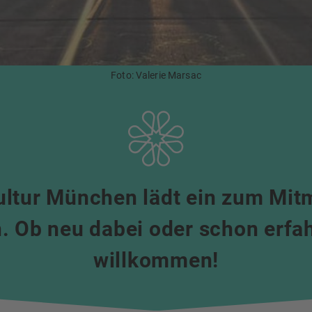
Foto: Valerie Marsac
ultur München lädt ein zum Mi
. Ob neu dabei oder schon erfahr
willkommen!