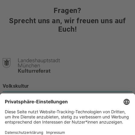
Fragen?
Sprecht uns an, wir freuen uns auf
Euch!
Volkskultur
Burgstraße 4
80331 München
Kontakt
089 233-21172
volkskultur@muenchen.de