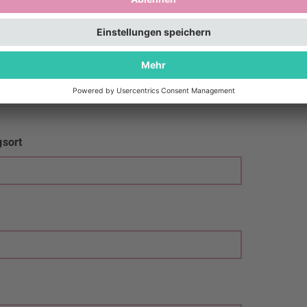
ltungsort
d von der Anschrift des*r Besteller*in
gsort