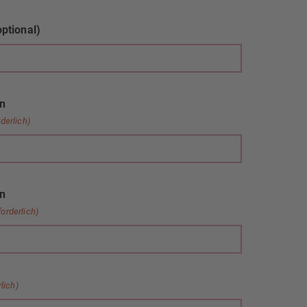
optional)
on
rderlich)
on
forderlich)
rlich)