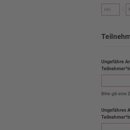
:
Stunden
Mi
Teilneh
Ungefähre An
Teilnehmer*i
Bitte gib eine 
Ungefähres A
Teilnehmer*i