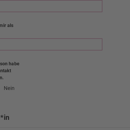
mir als
rson habe
ontakt
n.
Nein
*in