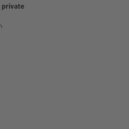
 private
n.