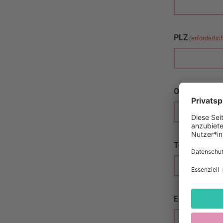
PLZ
(erforderlic
Ort
(erforderlich)
Telefon
(erford
E-Mail
(erforder