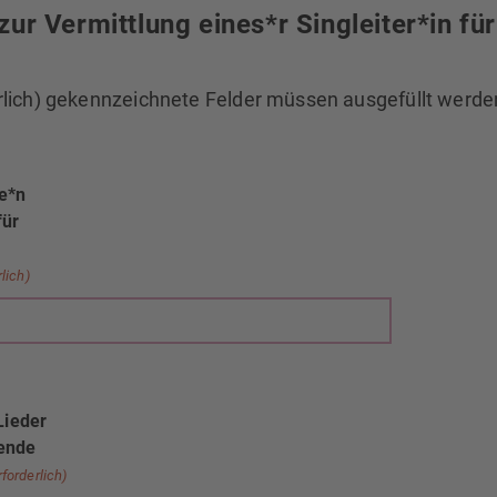
zur Vermittlung eines*r Singleiter*in für
erlich) gekennzeichnete Felder müssen ausgefüllt werde
ne*n
für
rlich)
r
Lieder
gende
rforderlich)