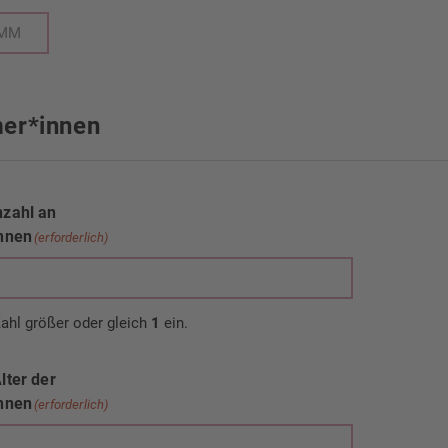
nuten
mer*innen
zahl an
nnen
(erforderlich)
Zahl größer oder gleich
1
ein.
lter der
nnen
(erforderlich)