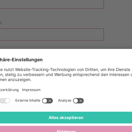
h)
erlich)
lich)