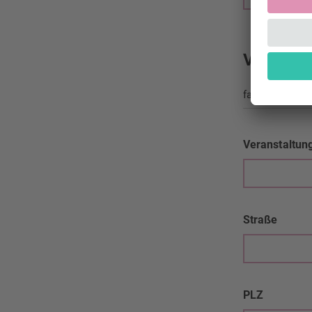
Veransta
falls abweichen
Veranstaltun
Straße
PLZ