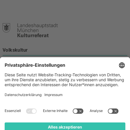
Volkskultur
Burgstraße 4
80331 München
Kontakt
089 233-21172
volkskultur@muenchen.de
Volkskultur auf Facebook
Volkskultur Instagram
Volkskultur auf Youtube
Rechtliches