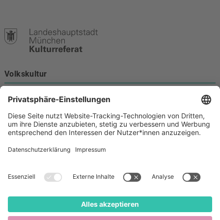
Volkskultur
Burgstraße 4
80331 München
Kontakt
089 233-21172
volkskultur@muenchen.de
Volkskultur auf Facebook
Volkskultur Instagram
Volkskultur auf Youtube
Rechtliches