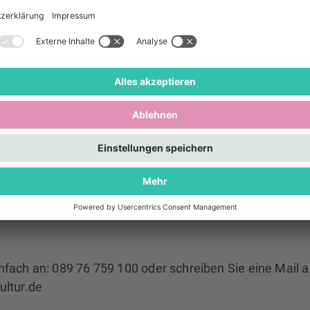
enstag
Ruppertstraß
Raum 4 (Erge
barrierefrei)
gerne mit anderen gemeinsam singen?
Wir laden Sie zu
l angeleiteten Singstunde mit Philip Lipsky ein!
rd, was allen Spaß macht.
Teilnahme an der Singstund
nmeldung!
mer*innen, die Hilfe brauchen, um zu uns zu kommen, bi
losen Transport- und Begleitservice
nfach an: 089 76 759 100 oder schreiben Sie eine Mail 
ultur.de