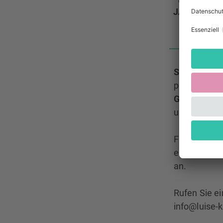
Di
JAN.
Sie wollen 
professionel
Gesungen wi
und ohne A
Für Teilneh
einen kosten
an.
Rufen Sie ei
info@luise-k