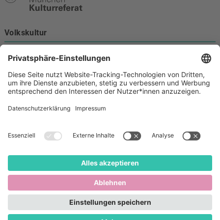
Volkskultur
Burgstraße 4
80331 München
Kontakt
089 233-21172
volkskultur@muenchen.de
Volkskultur auf Facebook
Volkskultur Instagram
Volkskultur auf Youtube
Rechtliches
Barrierefreiheit
Cookie-Einstellungen
Datenschutz