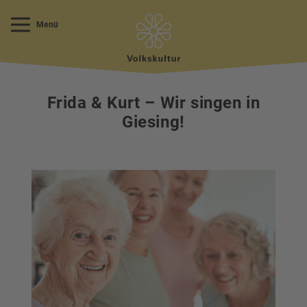
Menü
Frida & Kurt – Wir singen in
Giesing!