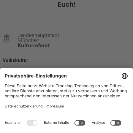
Euch!
Volkskultur
Burgstraße 4
80331 München
Kontakt
089 233-21172
volkskultur@muenchen.de
Volkskultur auf Facebook
Volkskultur Instagram
Volkskultur auf Youtube