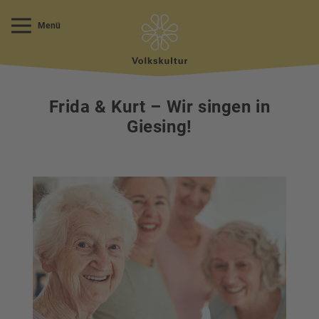
Menü
Frida & Kurt – Wir singen in
Giesing!