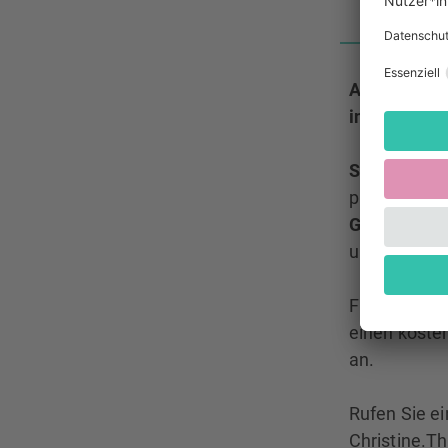
Am 5. Dezem
in das Kult
Sie wollen 
professionel
Gesungen wi
und ohne A
Für Teilneh
einen kosten
an.
Rufen Sie ei
Christine.T