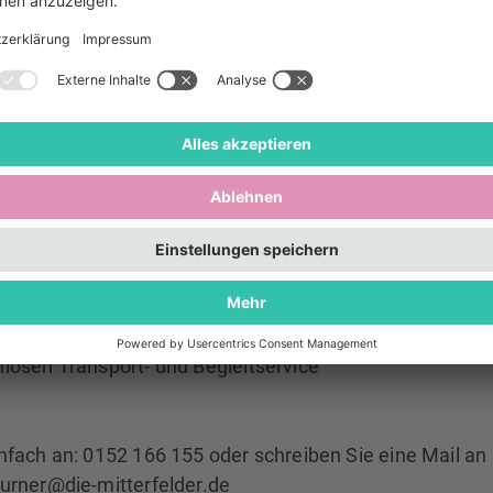
barrierefrei)
ber 2023, 10.30- 11.30 Uhr laden wir zum gemeinsa
urzentrum LUISE ein.
gerne mit anderen gemeinsam singen?
Wir laden Sie zu
l angeleiteten Singstunde mit Philip Lipsky ein!
rd, was allen Spaß macht.
Teilnahme an der Singstund
nmeldung!
mer*innen, die Hilfe brauchen, um zu uns zu kommen, bi
losen Transport- und Begleitservice
nfach an: 0152 166 155 oder schreiben Sie eine Mail an
hurner@die-mitterfelder.de