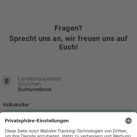
Fragen?
Sprecht uns an, wir freuen uns auf
Euch!
Volkskultur
Burgstraße 4
80331 München
Kontakt