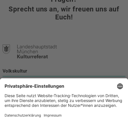
Sprecht uns an, wir freuen uns auf
Euch!
Volkskultur
Burgstraße 4
80331 München
Kontakt
089 233-21172
volkskultur@muenchen.de
Volkskultur auf Facebook
Volkskultur Instagram
Volkskultur auf Youtube