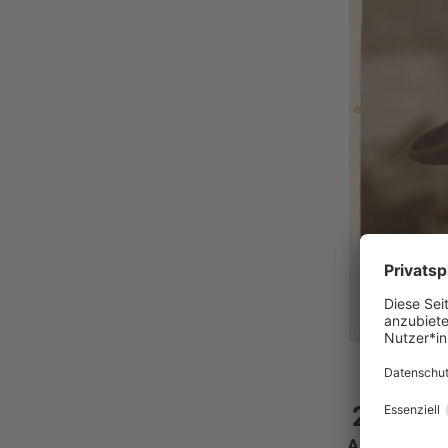
29
29
Di
AUG.