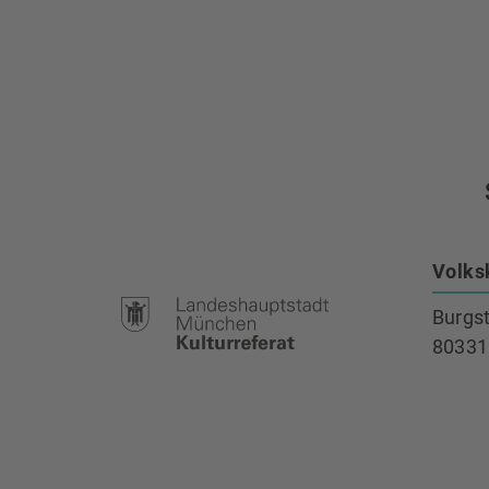
Volks
Burgs
80331