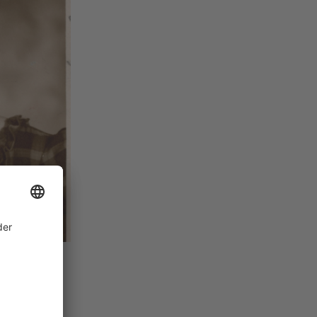
es Isartors
1 München