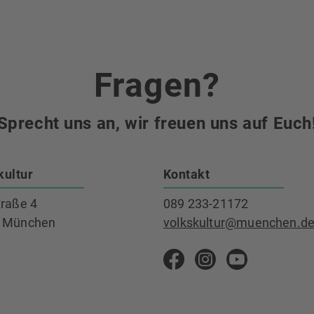
Fragen?
Sprecht uns an, wir freuen uns auf Euch
kultur
Kontakt
traße 4
089 233-21172
 München
volkskultur@muenchen.d
Volkskultur auf Faceb
Volkskultur Ins
Volkskultu