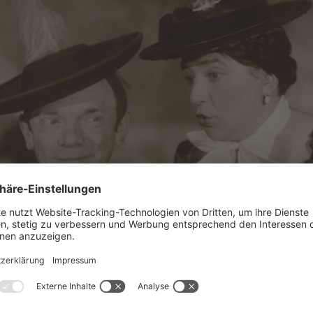
© Valentin-Karlstadt-Musäum, München
. August 2023
18.00 – 18.30 Uhr
Im Innenhof d
enstag
Tal 50, 8033