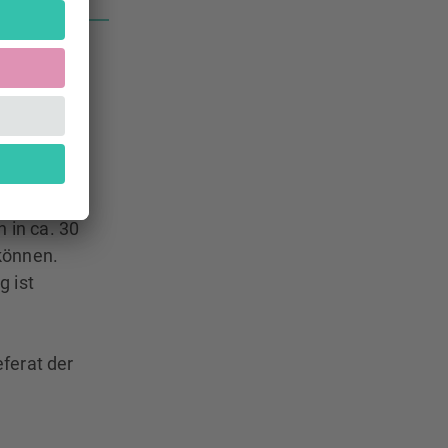
m Innenhof
auf einen
eritif zum
 Jodel-
 in ca. 30
können.
g ist
ferat der