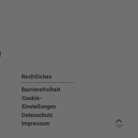
!
Rechtliches
Barrierefreiheit
e
Cookie-
Einstellungen
ook
tagram
r auf Youtube
Datenschutz
zum S
Impressum