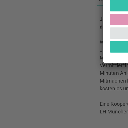
Jeden letzt
des Valent
Was klingt u
Jodler im V
Mitnehmen u
Vermittler*i
Minuten Anl
Mitmachen k
kostenlos un
Eine Kooper
LH München/