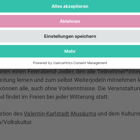
en Dienstag im Monat
jeweils von 18.00 bis 18.30 Uhr
i
in-Karlstadt Musäums
Tal 50!
nd singt am frühen Abend im Isartorhof? Wir laden ein 
orbeispazieren, ein klingendes Kanapee, einen Musen-Ap
nd Weiterjodeln. An jedem Termin verschenken unsere
nnen einen Feierabend-Jodler, den alle Teilnehmer*innen
eitung lernen und zum selbst Weiterjodeln mitnehmen 
önnen alle, auch ohne Vorkenntnisse. Die Veranstaltun
d findet im Freien bei jeder Witterung statt.
ation des
Valentin-Karlstadt-Musäums
und dem Kulturre
Volkskultur.