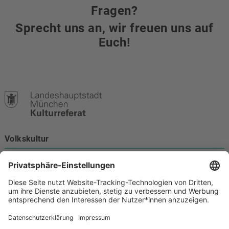
Fragen?
Sprecht uns an, wir freuen uns auf
Euch!
Volkskultur
Burgstraße 4
80331 München
Kontakt
089 233-21172
volkskultur@muenchen.de