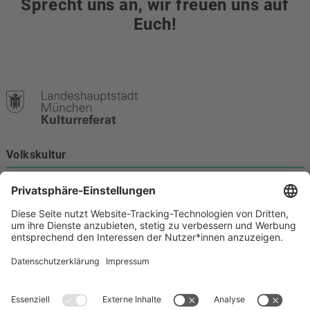
Sprecht uns an, wir freuen uns auf
Euch!
Volkskultur
Burgstraße 4
80331 München
Kontakt
089 233-21172
volkskultur@muenchen.de
Volkskultur auf Facebook
Volkskultur Instagram
Volkskultur auf Youtube