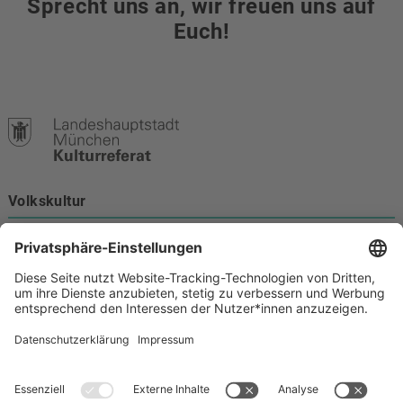
Sprecht uns an, wir freuen uns auf
Euch!
Volkskultur
Burgstraße 4
80331 München
Kontakt
089 233-21172
volkskultur@muenchen.de
Volkskultur auf Facebook
Volkskultur Instagram
Volkskultur auf Youtube