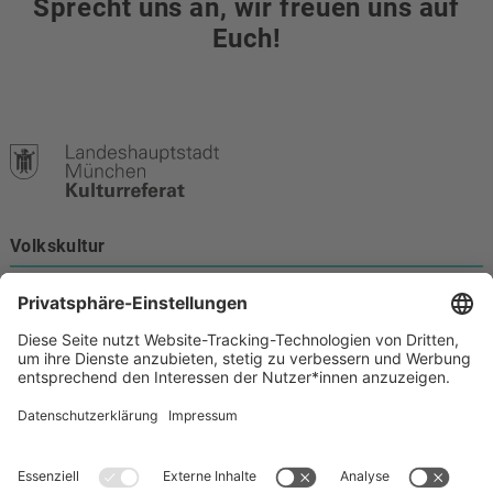
Sprecht uns an, wir freuen uns auf
Euch!
Volkskultur
Burgstraße 4
80331 München
Kontakt
089 233-21172
volkskultur@muenchen.de
Volkskultur auf Facebook
Volkskultur Instagram
Volkskultur auf Youtube