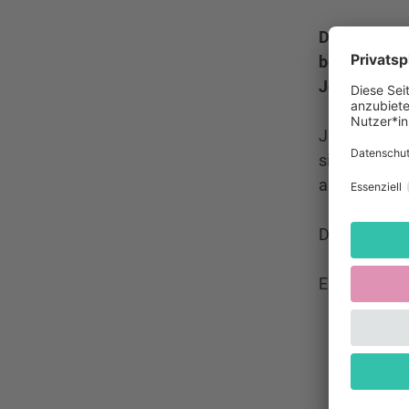
Der monatlic
bekannte Jo
Jodler ans
Jeder Termin
sich an erfa
ansingen kö
Das Angebot 
Eine Anmeldu