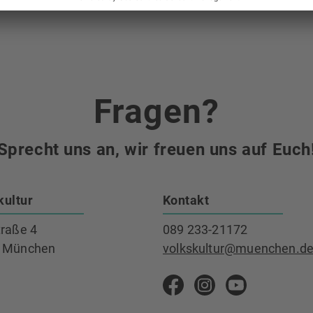
Fragen?
Sprecht uns an, wir freuen uns auf Euch
kultur
Kontakt
traße 4
089 233-21172
 München
volkskultur@muenchen.d
Volkskultur auf Faceb
Volkskultur Ins
Volkskultu