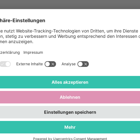
he Jodeltreff ist ein offenes Angebot für alle diejenige
dler genießend mitsingen, neue kennenlernen oder se
timmen möchten.
 ist anders und möchte neugierig machen. Der Jodeltref
hrene Jodler*innen, die sicher eigene Jodler beherrsch
nnen.
ist kostenlos. Gejodelt wird nur bei trockener Witterun
ng ist nicht erforderlich.
Mehr Infos zum Jodeln