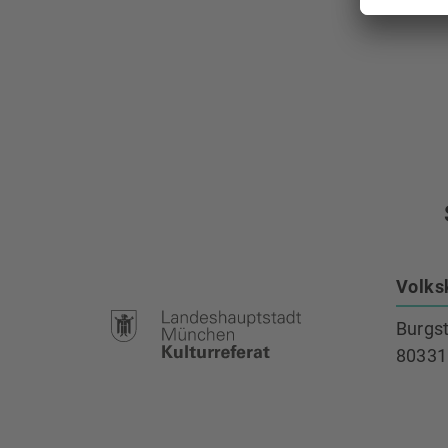
Volks
Burgs
80331