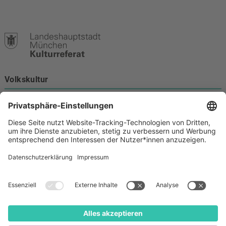
Volkskultur
Burgstraße 4
80331 München
Kontakt
089 233-21172
volkskultur@muenchen.de
Volkskultur auf Facebook
Volkskultur Instagram
Volkskultur auf Youtube
Rechtliches