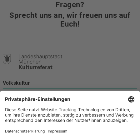
Fragen?
Sprecht uns an, wir freuen uns auf
Euch!
Volkskultur
Burgstraße 4
80331 München
Kontakt
089 233-21172
volkskultur@muenchen.de