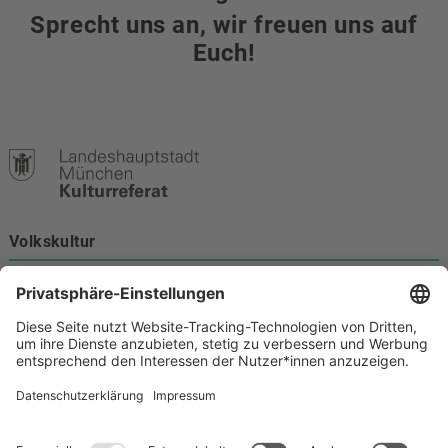
Sprecht uns an, wir freuen uns auf
Euch!
Volkskultur
Burgstraße 4
80331 München
Kontakt
089 233-21172
volkskultur@muenchen.de
Volkskultur auf Facebook
Volkskultur Instagram
Volkskultur auf Youtube