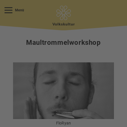
Menü
Maultrommelworkshop
FloRyan