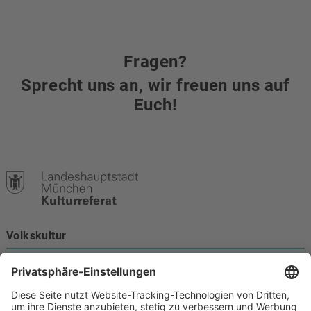
Fragen?
Sprecht uns an, wir freuen uns auf
Euch!
Volkskultur
Burgstraße 4
80331 München
Kontakt