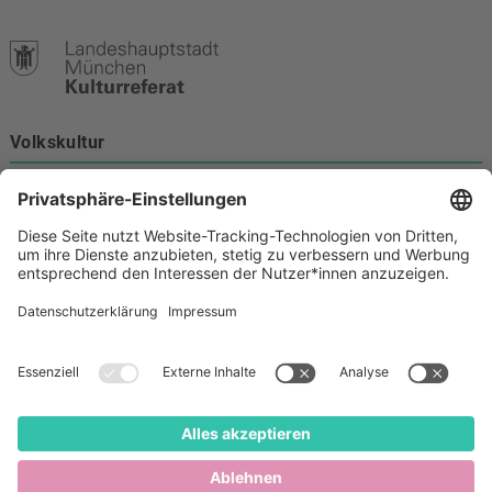
Volkskultur
Burgstraße 4
80331 München
Kontakt
089 233-21172
volkskultur@muenchen.de
Volkskultur auf Facebook
Volkskultur Instagram
Volkskultur auf Youtube
Rechtliches
Barrierefreiheit