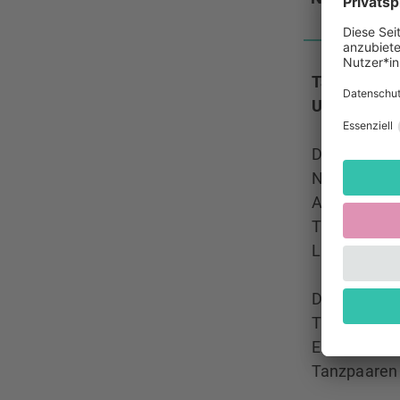
Tanzkurs 
Uhr im Hof
Das Kulturr
November in
Anleitung v
Tanzeinsteig
Live-Musik d
Das Angebot
Tanzvorkenn
Einzeltänzer
Tanzpaaren