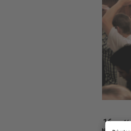
16
16
Do
NOV.