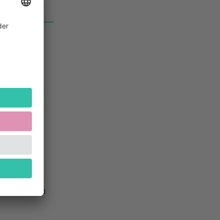
er, 19.00
tag, 16.
Unter
e
nen. Mit
t spontan zu