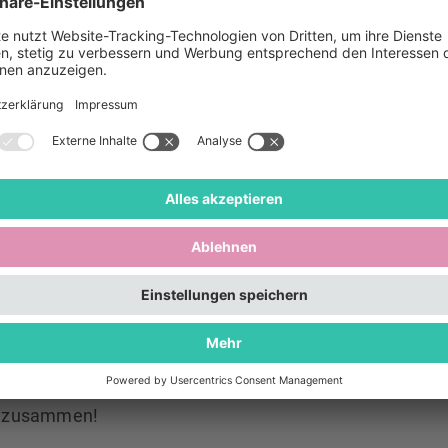
Platzl 9
zum
Münchner Kathreintanz
am Donnerstag, 16. Novemb
bräuhaus München.
eferat und das Hofbräuhaus München laden am Donners
s Erkerzimmer des Hofbräuhauses zum Tanzkurs ein. 
on Tanzmeisterin Katharina Mayer können insbesonder
er*innen leichte bairische Rund- und Figurentänzen ler
er Geigerei Schreiner.
 ist kostenlos und ohne Anmeldung. Es sind keine
tnisse notwendig.
*innen sind herzlich willkommen und finden sich vor Or
 zusammen!