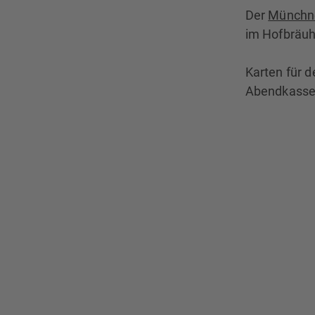
Der
Münchne
im Hofbräu
Karten für d
Abendkasse