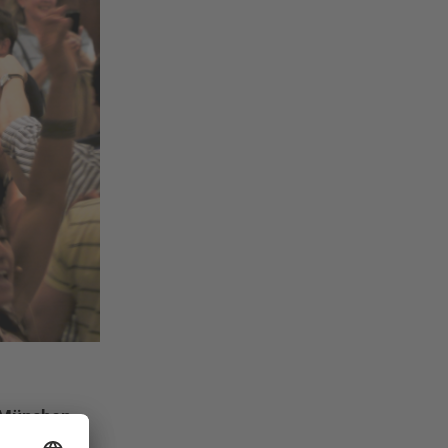
 München
erzimmer)