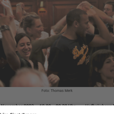
Foto: Thomas Merk
. November 2023
19.00 – 20.30 Uhr
Hofbräuhaus
nnerstag
(2. Stock/Erk