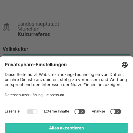
Volkskultur
Burgstraße 4
80331 München
Kontakt
089 233-21172
volkskultur@muenchen.de
Volkskultur auf Facebook
Volkskultur Instagram
Volkskultur auf Youtube
Rechtliches