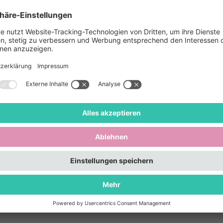
 aus der Reihe! Jawohl richtig gehört, denn die Zwiefa
nerhalb ihrer Melodien zwischen unterschiedlichen Rhy
gt knifflig?
 Unser Tanzprofi Katharina Mayer zeigt dir, wie du die
h hören lernst und umsetzen kannst.
n mal Walzer getanzt hast, bist du super vorbereitet! 
risch dazu. Und falls du keine*n Tanzpartner*in hast, f
re Tänzer*innen direkt vor Ort.
ir werden zu Live-Musik von Geigerei Schreiner tanzen!