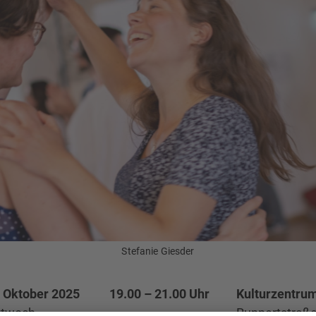
Stefanie Giesder
. Oktober 2025
19.00 – 21.00 Uhr
Kulturzentrum
ttwoch
Ruppertstraß