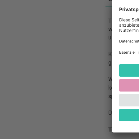
Tanz mit uns
wechseln in
und her. Klin
Keine Sorge!
ganz einfac
Wenn du scho
kommt spiele
spontan ande
Übrigens: W
Termine: