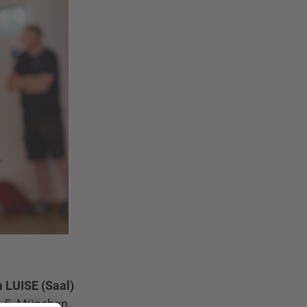
 LUISE (Saal)
e 5, München