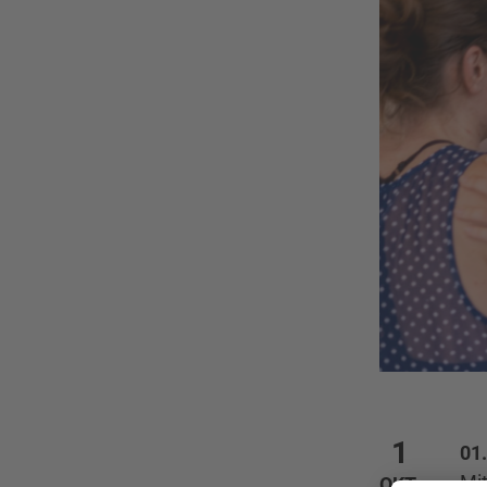
1
01
Mi
OKT.