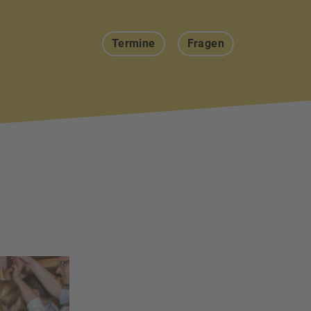
Termine
Fragen