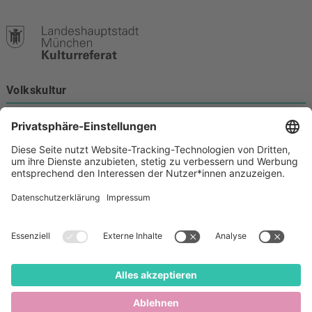
Volkskultur
Burgstraße 4
80331 München
Kontakt
089 233-21172
volkskultur@muenchen.de
Volkskultur auf Facebook
Volkskultur Instagram
Volkskultur auf Youtube
Rechtliches
Barrierefreiheit