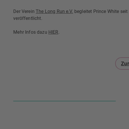
Der Verein
The Long Run e.V.
begleitet Prince White sei
veröffentlicht.
Mehr Infos dazu
HIER
.
Zur