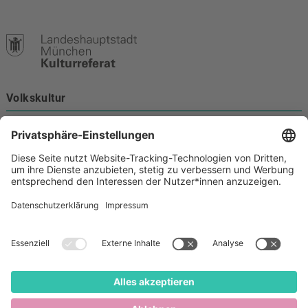
Volkskultur
Burgstraße 4
80331 München
Kontakt
089 233-21172
volkskultur@muenchen.de
Volkskultur auf Facebook
Volkskultur Instagram
Volkskultur auf Youtube
Rechtliches
Barrierefreiheit