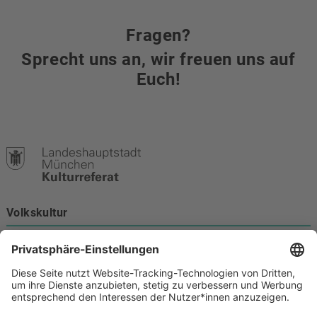
Fragen?
Sprecht uns an, wir freuen uns auf
Euch!
Volkskultur
Burgstraße 4
80331 München
Kontakt
089 233-21172