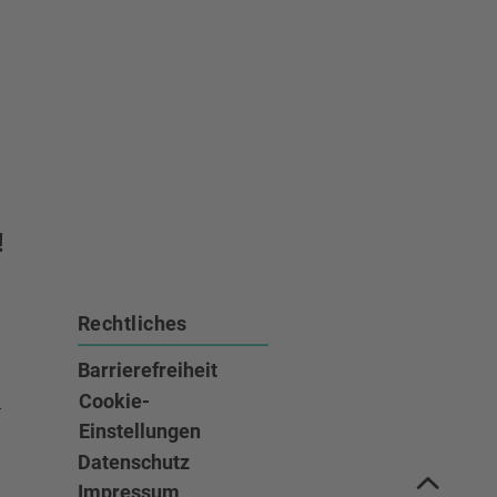
!
Rechtliches
Barrierefreiheit
e
Cookie-
Einstellungen
ook
tagram
r auf Youtube
Datenschutz
zum S
Impressum