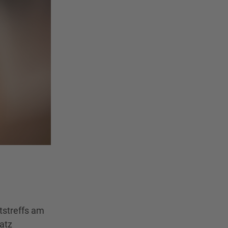
streffs am
atz