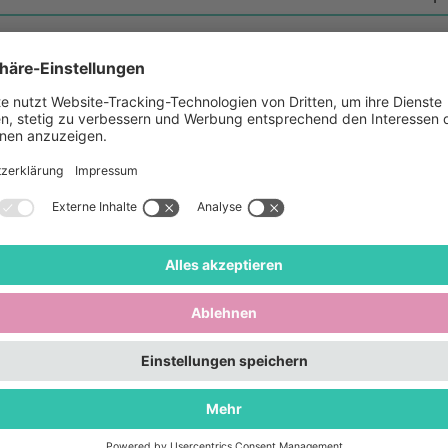
in Giesing?
gerne mit anderen gemeinsam singen?
e zur professionell angeleiteten Singstunde im Freien ei
 Constanze Weiß (mittwochs)
ur (freitags)
rd, was allen Spaß macht.
n der Singstunde kostenlos und ohne Anmeldung!
 gibt es ein warmes Mittagessen, am Freitag Nachmitt
und Kuchen an.
 4,50 Euro, Kaffee und Kuchen 2,50 Euro.
 Singstunde stehen Stühle bereit.
mer*innen, die Hilfe brauchen, um zu uns zu kommen, bi