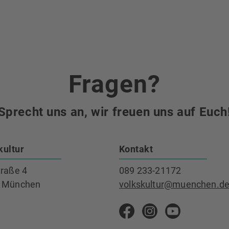
Fragen?
Sprecht uns an, wir freuen uns auf Euch
kultur
Kontakt
traße 4
089 233-21172
 München
volkskultur@muenchen.d
Volkskultur auf Faceb
Volkskultur Ins
Volkskultu