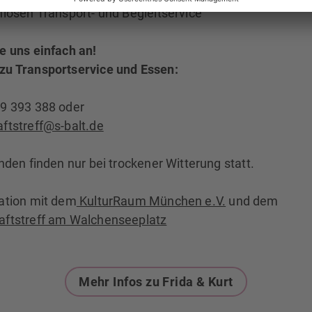
losen Transport- und Begleitservice
e uns einfach an!
u Transportservice und Essen:
9 393 388 oder
ftstreff@s-balt.de
nden finden nur bei trockener Witterung statt.
ation mit dem
KulturRaum München e.V.
und dem
ftstreff am Walchenseeplatz
Mehr Infos zu Frida & Kurt