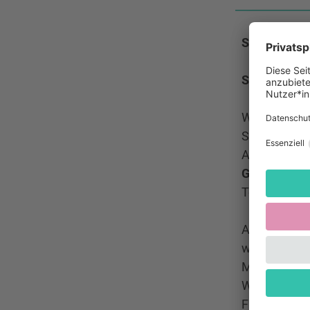
Sie wohnen 
Sie wollen 
Wir laden Si
Singleitung
Andrea Panc
Gesungen wi
Teilnahme a
Am Mittwoch
wir Kaffee 
Mittagessen
Während der
Für Teilneh