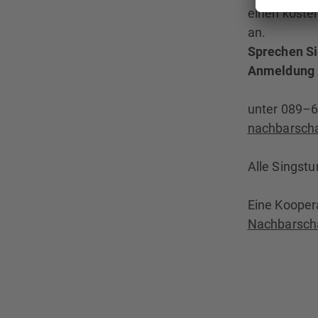
einen kosten
an.
Sprechen Si
Anmeldung z
unter 089–6
nachbarscha
Alle Singstu
Eine Kooper
Nachbarscha