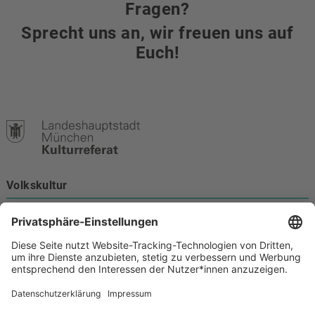
Fragen?
Sprecht uns an, wir freuen uns auf
Euch!
Volkskultur
Burgstraße 4
80331 München
Kontakt
089 233-21172
volkskultur@muenchen.de