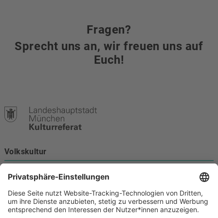
Fragen?
Sprecht uns an, wir freuen uns auf
Euch!
Volkskultur
Burgstraße 4
80331 München
Kontakt
089 233-21172