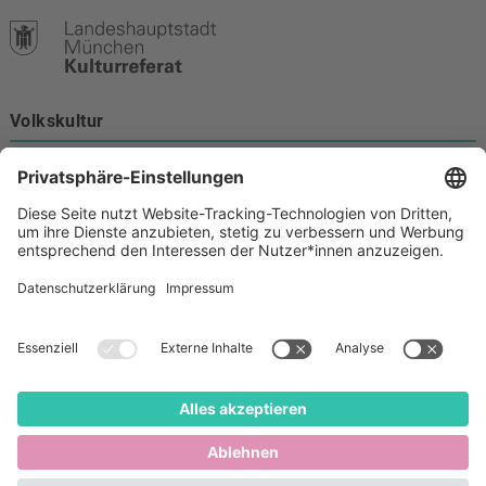
Volkskultur
Burgstraße 4
80331 München
Kontakt
089 233-21172
volkskultur@muenchen.de
Volkskultur auf Facebook
Volkskultur Instagram
Volkskultur auf Youtube
Rechtliches
Barrierefreiheit
Cookie-Einstellungen