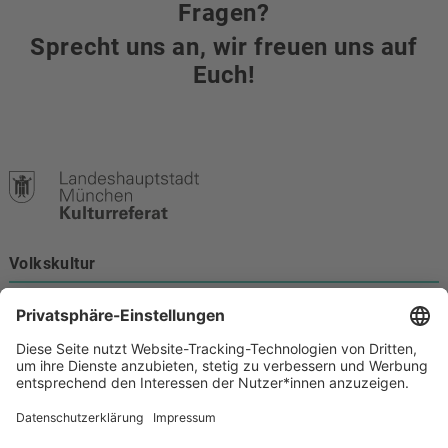
Fragen?
Sprecht uns an, wir freuen uns auf
Euch!
Volkskultur
Burgstraße 4
80331 München
Kontakt
089 233-21172
volkskultur@muenchen.de