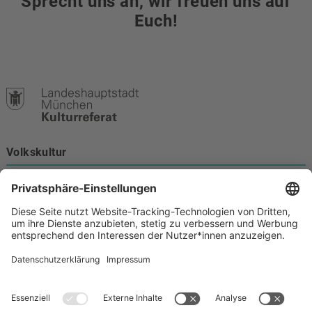
Sprecht uns an, wir freuen uns auf
Euch!
Volkskultur
Burgstraße 4
80331 München
Kontakt
089 233-21172
volkskultur@muenchen.de
Volkskultur auf Facebook
Volkskultur Instagram
Volkskultur auf Youtube