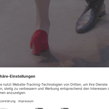
Stefanie Giesder
. März 2027
15.00 – 17.00 Uhr
Neue Ziegelei
nntag
Ruth-Drexel-S
München