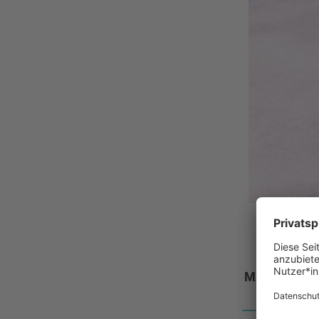
7
07
So
MÄRZ