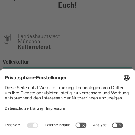
Euch!
Volkskultur
Burgstraße 4
80331 München
Kontakt
089 233-21172
volkskultur@muenchen.de
Volkskultur auf Facebook
Volkskultur Instagram
Volkskultur auf Youtube