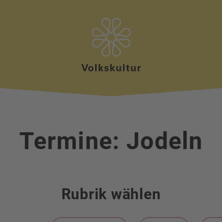
Termine: Jodeln
Rubrik wählen